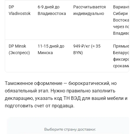
DP
6-9 дней до
Рассчитывается
Вариант д
Vladivostok
Владивостока
индивидуально
Сибири и 
Востока. 
через порт
Владивост
DP Minsk
11-15 дней до
949 ₽/кг (≈ 35
Прямые по
(Экспресс)
Минска
BYN)
Беларусь 
фиксиров
сроками.
Таможенное оформление — бюрократический, но
обязательный этап.
Нужно правильно заполнить
декларацию, указать код ТН ВЭД для вашей мебели и
подготовить счет от продавца.