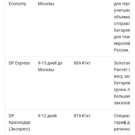
Economy
Москвы
для терпе
учитывает
объемный 
отправлят
батареями
для тяжел
европейск
России.
DP Express
9-13 дней до
869 ₽/кг
Золотая с
Москвы
Расчет по
весу, зап
батареи. 
сроки, по
большинс
заказов.
DP
9-12 дней
819 ₽/кг
Специали
Краснодар
тариф дл
(Экспресс)
регионов.