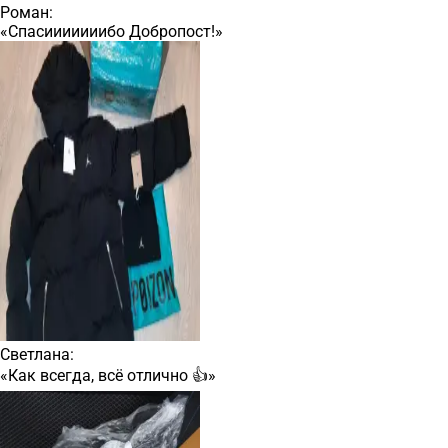
Роман:
«Спасииииииибо Добропост!»
Светлана:
«Как всегда, всё отлично 👍»