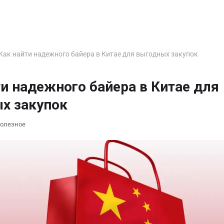
Как найти надежного байера в Китае для выгодных закупок
ти надежного байера в Китае для
х закупок
олезное