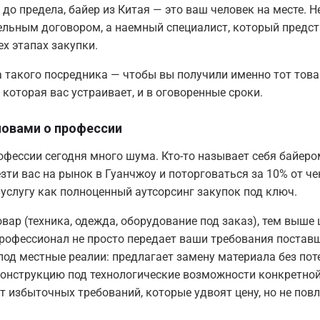
 до предела, байер из Китая — это ваш человек на месте. Не
тельным договором, а наемный специалист, который предс
ех этапах закупки.
 такого посредника — чтобы вы получили именно тот това
, которая вас устраивает, и в оговоренные сроки.
овами о профессии
офессии сегодня много шума. Кто-то называет себя байером
зти вас на рынок в Гуанчжоу и поторговаться за 10% от чек
услугу как полноценный аутсорсинг закупок под ключ.
вар (техника, одежда, оборудование под заказ), тем выше
рофессионал не просто передает ваши требования поставщ
под местные реалии: предлагает замену материала без пот
конструкцию под технологические возможности конкретной
т избыточных требований, которые удвоят цену, но не пов