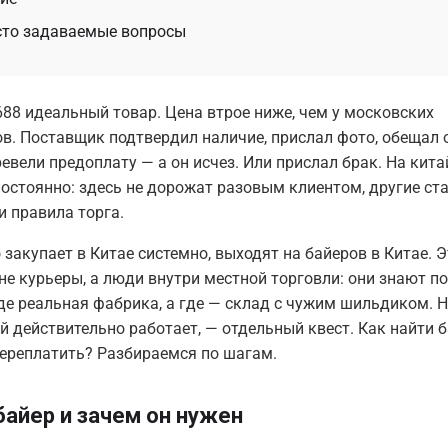
сто задаваемые вопросы
88 идеальный товар. Цена втрое ниже, чем у московских
в. Поставщик подтвердил наличие, прислал фото, обещал о
ревели предоплату — а он исчез. Или прислал брак. На кит
постоянно: здесь не дорожат разовым клиентом, другие ст
и правила торга.
о закупает в Китае системно, выходят на байеров в Китае. Э
не курьеры, а люди внутри местной торговли: они знают п
где реальная фабрика, а где — склад с чужим шильдиком. 
й действительно работает, — отдельный квест. Как найти б
переплатить? Разбираемся по шагам.
байер и зачем он нужен