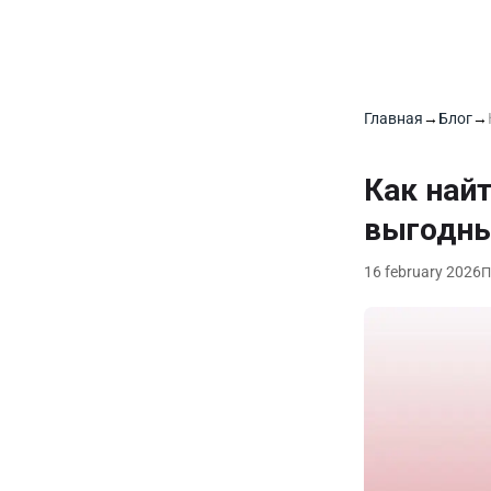
Главная
→
Блог
→
Как най
выгодны
16 february 2026
П