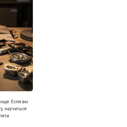
роще. Если вы
у, научиться
пяти