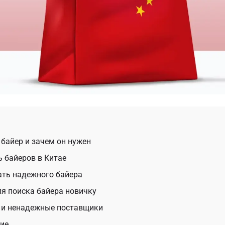
 байер и зачем он нужен
ь байеров в Китае
ать надежного байера
я поиска байера новичку
 и ненадежные поставщики
ие