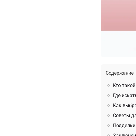
Содержание
Кто такой
Где искат
Как выбр
Советы дл
Подделки
Заключен