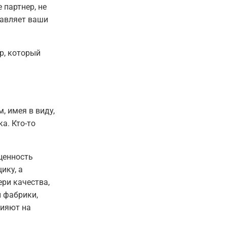
 партнер, не
тавляет ваши
р, который
, имея в виду,
а. Кто-то
 ценность
ику, а
ери качества,
 фабрики,
лияют на