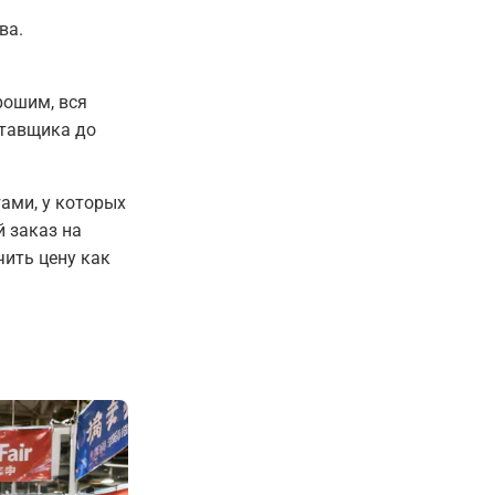
ва.
рошим, вся
ставщика до
ами, у которых
й заказ на
чить цену как