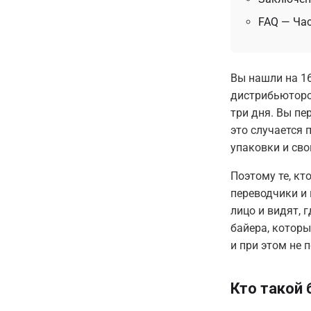
FAQ — Ча
Вы нашли на 16
дистрибьюторо
три дня. Вы пе
это случается 
упаковки и сво
Поэтому те, кт
переводчики и 
лицо и видят, 
байера, которы
и при этом не 
Кто такой 