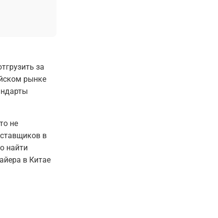
тгрузить за
айском рынке
андарты
то не
оставщиков в
Но найти
айера в Китае